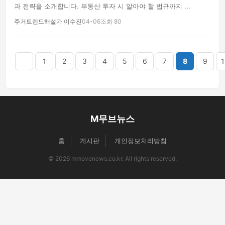
과 전략을 소개합니다. 부동산 투자 시 알아야 할 법규까지 ...
주거트렌드해설가 이수진
04-06
조회 80
음
맨끝
1
2
3
4
5
6
7
8
9
1
M무브뉴스
홈
게시판
개인정보처리방침
© 2026 mmovenews.co.kr. All rights reserved.